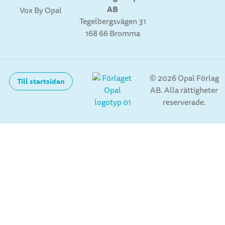
AB
den). Teckningslektionerna var
Vox By Opal
Tegelbergsvägen 31
höjdpunkter för mig . Jag minns att
168 66 Bromma
jag ibland fick stå framme vid
griffeltavlan och rita seriefigurer som
klasskamraterna fick gissa på.
Musiklektionerna minns jag som
© 2026 Opal Förlag
Till startsidan
ganska trista, men vid något tillfälle
AB. Alla rättigheter
hade jag med mig några 78:varvare
reserverade.
med Fats Waller som jag spelade upp
med hög volym på vevgrammofonen
inför en förundrad fröken och glada
klasskamrater. Julen 1948 fick jag av
min 5 år äldre och gitarrspelande
bror Lasse en altsaxofon. En stor dag
i mitt liv. Den byttes längre fram mot
en klarinett som jag än i dag spelar
på. Benny Goodman, Teddy Wilson,
Mel Powel, Art Tatum, Lionel