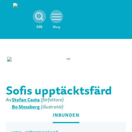
Stäng
Sök
Meny
Sofis upptäcktsfärd
Stefan Casta
Av
(författare)
Bo Mossberg
(illustratör)
INBUNDEN