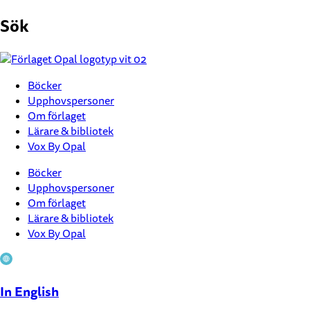
Hoppa
Sök
till
innehåll
Böcker
Upphovspersoner
Om förlaget
Lärare & bibliotek
Vox By Opal
Böcker
Upphovspersoner
Om förlaget
Lärare & bibliotek
Vox By Opal
In English