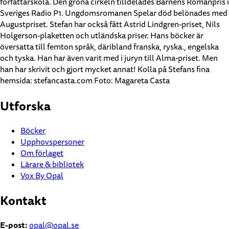
författarskola. Den gröna cirkeln tilldelades Barnens Romanpris i
Sveriges Radio P1. Ungdomsromanen Spelar död belönades med
Augustpriset. Stefan har också fått Astrid Lindgren-priset, Nils
Holgerson-plaketten och utländska priser. Hans böcker är
översatta till femton språk, däribland franska, ryska., engelska
och tyska. Han har även varit med i juryn till Alma-priset. Men
han har skrivit och gjort mycket annat! Kolla på Stefans fina
hemsida: stefancasta.com Foto: Magareta Casta
Utforska
Böcker
Upphovspersoner
Om förlaget
Lärare & bibliotek
Vox By Opal
Kontakt
E-post:
opal@opal.se