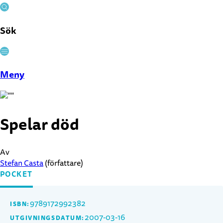
Sök
Stäng
Meny
Spelar död
Av
Stefan Casta
(författare)
POCKET
9789172992382
ISBN:
2007-03-16
UTGIVNINGSDATUM: