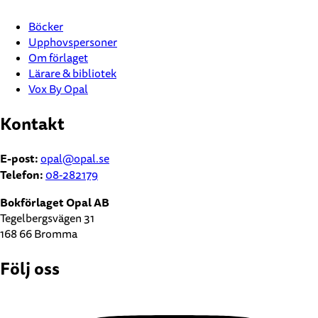
Böcker
Upphovspersoner
Om förlaget
Lärare & bibliotek
Vox By Opal
Kontakt
E-post:
opal@opal.se
Telefon:
08-282179
Bokförlaget Opal AB
Tegelbergsvägen 31
168 66 Bromma
Följ oss