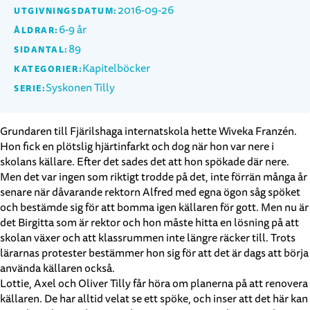
2016-09-26
UTGIVNINGSDATUM:
6-9 år
ÅLDRAR:
89
SIDANTAL:
Kapitelböcker
KATEGORIER:
Syskonen Tilly
SERIE:
Grundaren till Fjärilshaga internatskola hette Wiveka Franzén.
Hon fick en plötslig hjärtinfarkt och dog när hon var nere i
skolans källare. Efter det sades det att hon spökade där nere.
Men det var ingen som riktigt trodde på det, inte förrän många år
senare när dåvarande rektorn Alfred med egna ögon såg spöket
och bestämde sig för att bomma igen källaren för gott. Men nu är
det Birgitta som är rektor och hon måste hitta en lösning på att
skolan växer och att klassrummen inte längre räcker till. Trots
lärarnas protester bestämmer hon sig för att det är dags att börja
använda källaren också.
Lottie, Axel och Oliver Tilly får höra om planerna på att renovera
källaren. De har alltid velat se ett spöke, och inser att det här kan