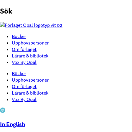
Hoppa
Sök
till
innehåll
Böcker
Upphovspersoner
Om förlaget
Lärare & bibliotek
Vox By Opal
Böcker
Upphovspersoner
Om förlaget
Lärare & bibliotek
Vox By Opal
In English