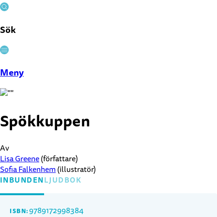
Sök
Stäng
Meny
Spökkuppen
Av
Lisa Greene
(författare)
Sofia Falkenhem
(illustratör)
INBUNDEN
LJUDBOK
9789172998384
ISBN: