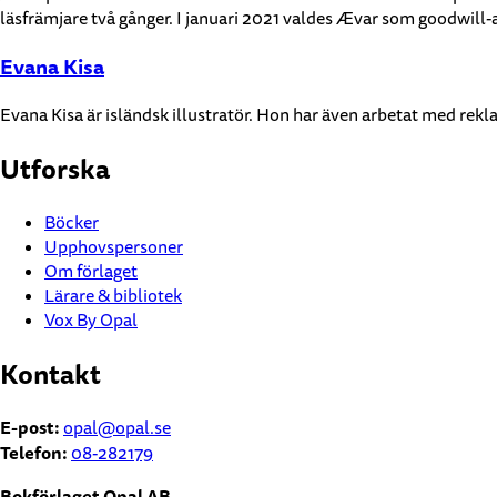
läsfrämjare två gånger. I januari 2021 valdes Ævar som goodwill-a
Evana Kisa
Evana Kisa är isländsk illustratör. Hon har även arbetat med rek
Utforska
Böcker
Upphovspersoner
Om förlaget
Lärare & bibliotek
Vox By Opal
Kontakt
E-post:
opal@opal.se
Telefon:
08-282179
Bokförlaget Opal AB