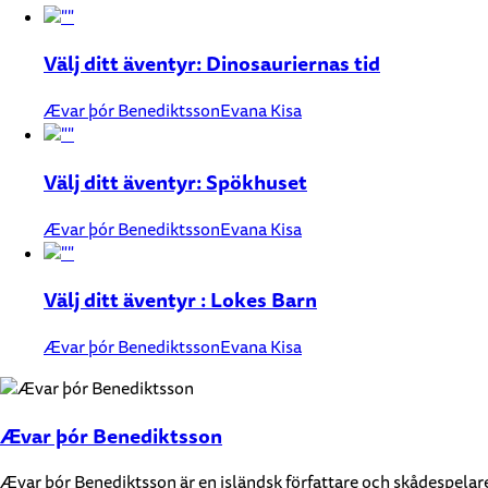
Välj ditt äventyr: Dinosauriernas tid
Ævar þór Benediktsson
Evana Kisa
Välj ditt äventyr: Spökhuset
Ævar þór Benediktsson
Evana Kisa
Välj ditt äventyr : Lokes Barn
Ævar þór Benediktsson
Evana Kisa
Ævar þór Benediktsson
Ævar þór Benediktsson är en isländsk författare och skådespelar