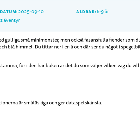
2025-09-10
6-9 år
SDATUM:
ÅLDRAR:
tt äventyr
med gulliga små minimonster, men också fasansfulla fiender som du m
blå himmel. Du tittar ner i en å och där ser du något i spegelbild
stämma, för i den här boken är det du som väljer vilken väg du vil
rationerna är småläskiga och ger dataspelskänsla.