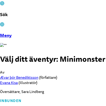
Sök
Stäng
Meny
Välj ditt äventyr: Minimonster
Av
Ævar þór Benediktsson
(författare)
Evana Kisa
(illustratör)
Översättare, Sara Lindberg
INBUNDEN