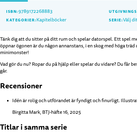
9789172268883
ISBN:
UTGIVNING
Kapitelböcker
Välj di
KATEGORIER:
SERIE:
Tänk dig att du sitter på ditt rum och spelar datorspel. Ett spel 
öppnar ögonen är du någon annanstans, i en skog med höga träd och 
minimonster!
Vad gör du nu? Ropar du på hjälp eller spelar du vidare? Du får be
går.
Recensioner
Idén är rolig och utförandet är fyndigt och finurligt. Illust
Birgitta Mark, BTJ-häfte 16, 2025
Titlar i samma serie