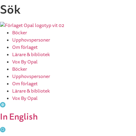
Hoppa
Sök
till
innehåll
Böcker
Upphovspersoner
Om förlaget
Lärare & bibliotek
Vox By Opal
Böcker
Upphovspersoner
Om förlaget
Lärare & bibliotek
Vox By Opal
In English