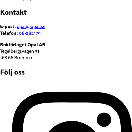
Kontakt
E-post:
opal@opal.se
Telefon:
08-282179
Bokförlaget Opal AB
Tegelbergsvägen 31
168 66 Bromma
Följ oss