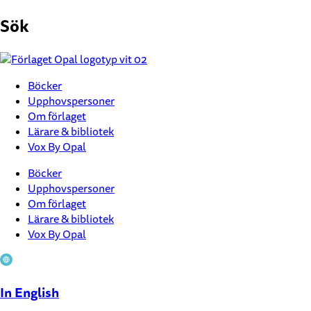
Hoppa
Sök
till
innehåll
Böcker
Upphovspersoner
Om förlaget
Lärare & bibliotek
Vox By Opal
Böcker
Upphovspersoner
Om förlaget
Lärare & bibliotek
Vox By Opal
In English