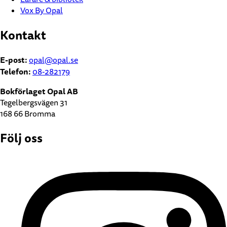
Vox By Opal
Kontakt
E-post:
opal@opal.se
Telefon:
08-282179
Bokförlaget Opal AB
Tegelbergsvägen 31
168 66 Bromma
Följ oss