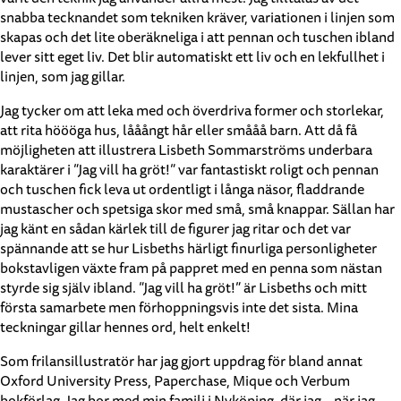
snabba tecknandet som tekniken kräver, variationen i linjen som
skapas och det lite oberäkneliga i att pennan och tuschen ibland
lever sitt eget liv. Det blir automatiskt ett liv och en lekfullhet i
linjen, som jag gillar.
Jag tycker om att leka med och överdriva former och storlekar,
att rita höööga hus, lååångt hår eller smååå barn. Att då få
möjligheten att illustrera Lisbeth Sommarströms underbara
karaktärer i ”Jag vill ha gröt!” var fantastiskt roligt och pennan
och tuschen fick leva ut ordentligt i långa näsor, fladdrande
mustascher och spetsiga skor med små, små knappar. Sällan har
jag känt en sådan kärlek till de figurer jag ritar och det var
spännande att se hur Lisbeths härligt finurliga personligheter
bokstavligen växte fram på pappret med en penna som nästan
styrde sig själv ibland. ”Jag vill ha gröt!” är Lisbeths och mitt
första samarbete men förhoppningsvis inte det sista. Mina
teckningar gillar hennes ord, helt enkelt!
Som frilansillustratör har jag gjort uppdrag för bland annat
Oxford University Press, Paperchase, Mique och Verbum
bokförlag. Jag bor med min familj i Nyköping, där jag – när jag