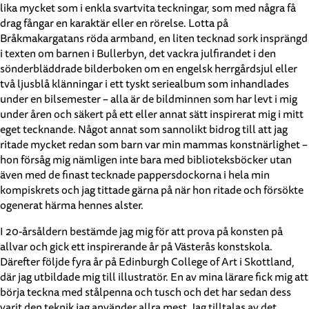
lika mycket som i enkla svartvita teckningar, som med några få
drag fångar en karaktär eller en rörelse. Lotta på
Bråkmakargatans röda armband, en liten tecknad sork insprängd
i texten om barnen i Bullerbyn, det vackra julfirandet i den
sönderbläddrade bilderboken om en engelsk herrgårdsjul eller
två ljusblå klänningar i ett tyskt seriealbum som inhandlades
under en bilsemester – alla är de bildminnen som har levt i mig
under åren och säkert på ett eller annat sätt inspirerat mig i mitt
eget tecknande. Något annat som sannolikt bidrog till att jag
ritade mycket redan som barn var min mammas konstnärlighet –
hon försåg mig nämligen inte bara med biblioteksböcker utan
även med de finast tecknade pappersdockorna i hela min
kompiskrets och jag tittade gärna på när hon ritade och försökte
ogenerat härma hennes alster.
I 20-årsåldern bestämde jag mig för att prova på konsten på
allvar och gick ett inspirerande år på Västerås konstskola.
Därefter följde fyra år på Edinburgh College of Art i Skottland,
där jag utbildade mig till illustratör. En av mina lärare fick mig att
börja teckna med stålpenna och tusch och det har sedan dess
varit den teknik jag använder allra mest. Jag tilltalas av det