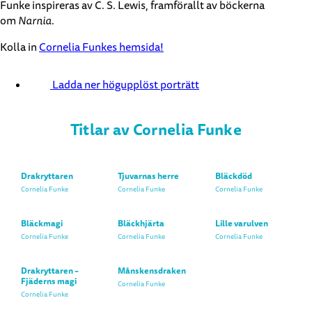
Funke inspireras av C. S. Lewis, framförallt av böckerna
om
Narnia
.
Kolla in
Cornelia Funkes hemsida!
Ladda ner högupplöst porträtt
Titlar av Cornelia Funke
Drakryttaren
Tjuvarnas herre
Bläckdöd
Cornelia Funke
Cornelia Funke
Cornelia Funke
Bläckmagi
Bläckhjärta
Lille varulven
Cornelia Funke
Cornelia Funke
Cornelia Funke
Drakryttaren –
Månskensdraken
Fjäderns magi
Cornelia Funke
Cornelia Funke