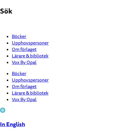
Hoppa
Sök
till
innehåll
Böcker
Upphovspersoner
Om förlaget
Lärare & bibliotek
Vox By Opal
Böcker
Upphovspersoner
Om förlaget
Lärare & bibliotek
Vox By Opal
In English