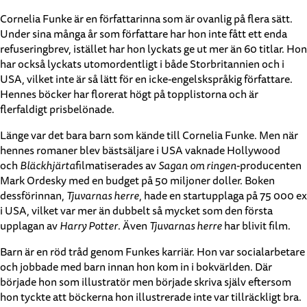
Cornelia Funke är en författarinna som är ovanlig på flera sätt.
Under sina många år som författare har hon inte fått ett enda
refuseringbrev, istället har hon lyckats ge ut mer än 60 titlar. Hon
har också lyckats utomordentligt i både Storbritannien och i
USA, vilket inte är så lätt för en icke-engelskspråkig författare.
Hennes böcker har florerat högt på topplistorna och är
flerfaldigt prisbelönade.
Länge var det bara barn som kände till Cornelia Funke. Men när
hennes romaner blev bästsäljare i USA vaknade Hollywood
och
Bläckhjärta
filmatiserades av
Sagan om ringen
-producenten
Mark Ordesky med en budget på 50 miljoner doller. Boken
dessförinnan,
Tjuvarnas herre
, hade en startupplaga på 75 000 ex
i USA, vilket var mer än dubbelt så mycket som den första
upplagan av
Harry Potter
. Även
Tjuvarnas herre
har blivit film.
Barn är en röd tråd genom Funkes karriär. Hon var socialarbetare
och jobbade med barn innan hon kom in i bokvärlden. Där
började hon som illustratör men började skriva själv eftersom
hon tyckte att böckerna hon illustrerade inte var tillräckligt bra.