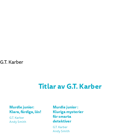
G.T. Karber
Titlar av G.T. Karber
Murdle junior:
Murdle junior :
Klara, färdiga, lös!
Kluriga mysterier
för smarta
G.T. Karber
detektiver
Andy Smith
G.T. Karber
Andy Smith