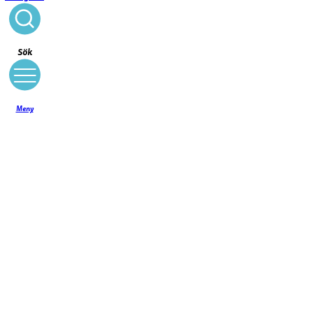
Stäng
Sök
Meny