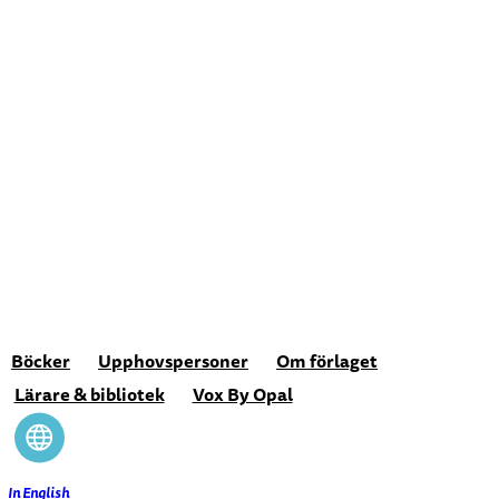
Hoppa
till
innehåll
Böcker
Upphovspersoner
Om förlaget
Lärare & bibliotek
Vox By Opal
In English