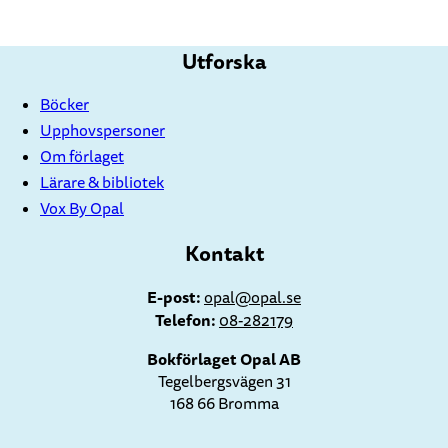
Utforska
Böcker
Upphovspersoner
Om förlaget
Lärare & bibliotek
Vox By Opal
Kontakt
E-post:
opal@opal.se
Telefon:
08-282179
Bokförlaget Opal AB
Tegelbergsvägen 31
168 66 Bromma