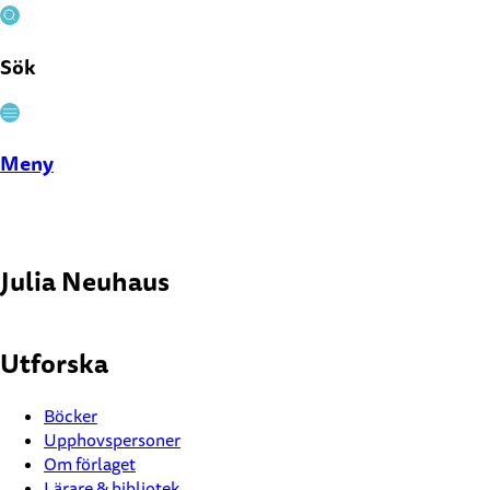
Sök
Stäng
Meny
Julia Neuhaus
Utforska
Böcker
Upphovspersoner
Om förlaget
Lärare & bibliotek