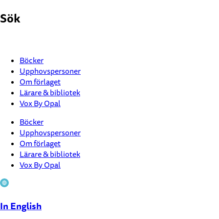
Hoppa
Sök
till
innehåll
Böcker
Upphovspersoner
Om förlaget
Lärare & bibliotek
Vox By Opal
Böcker
Upphovspersoner
Om förlaget
Lärare & bibliotek
Vox By Opal
In English