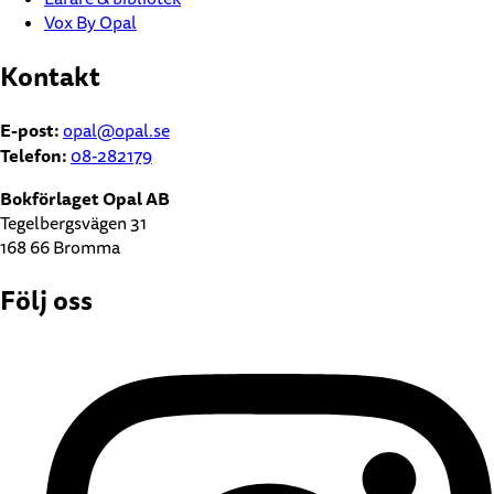
Vox By Opal
Kontakt
E-post:
opal@opal.se
Telefon:
08-282179
Bokförlaget Opal AB
Tegelbergsvägen 31
168 66 Bromma
Följ oss