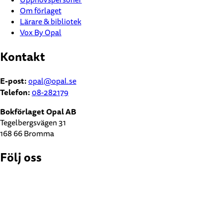
Om förlaget
Lärare & bibliotek
Vox By Opal
Kontakt
E-post:
opal@opal.se
Telefon:
08-282179
Bokförlaget Opal AB
Tegelbergsvägen 31
168 66 Bromma
Följ oss