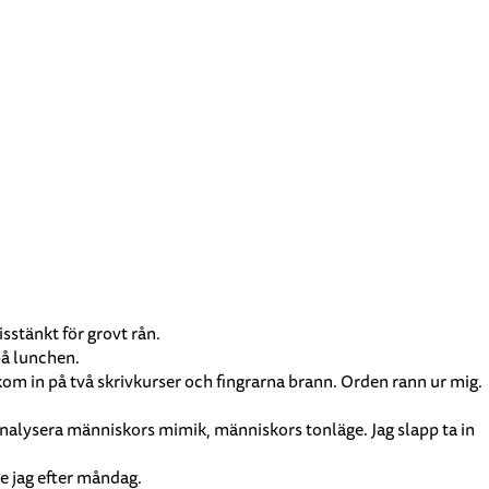
sstänkt för grovt rån.
på lunchen.
ag kom in på två skrivkurser och fingrarna brann. Orden rann ur mig.
ag analysera människors mimik, människors tonläge. Jag slapp ta in
de jag efter måndag.