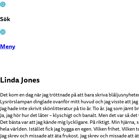
Sök
Stäng
Meny
Linda Jones
Det kom en dag när jag tröttnade på att bara skriva blåljusnyhete
Lysrörslampan dinglade ovanför mitt huvud och jag visste att jag i
Jag hade inte skrivit skönlitteratur på tio år. Tio år. Jag som jämt
Ja, jag hör hur det låter – klyschigt och banalt. Men det var så det 
Det bästa var att jag kände mig lyckligare. På riktigt. Min hjärna,
hela världen. Istället fick jag bygga en egen. Vilken frihet. Vilken to
Jag skrev och missade att äta frukost. Jag skrev och missade att 