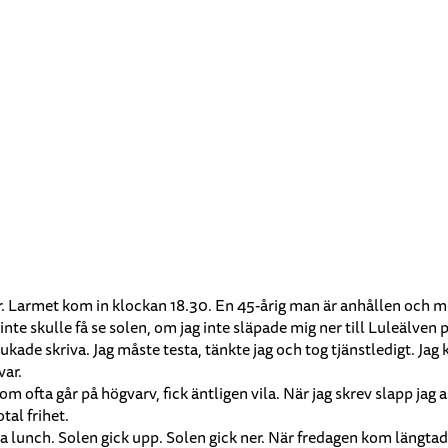
r. Larmet kom in klockan 18.30. En 45-årig man är anhållen och mi
nte skulle få se solen, om jag inte släpade mig ner till Luleälven 
 brukade skriva. Jag måste testa, tänkte jag och tog tjänstledigt. J
var.
 som ofta går på högvarv, fick äntligen vila. När jag skrev slapp j
tal frihet.
äta lunch. Solen gick upp. Solen gick ner. När fredagen kom längta