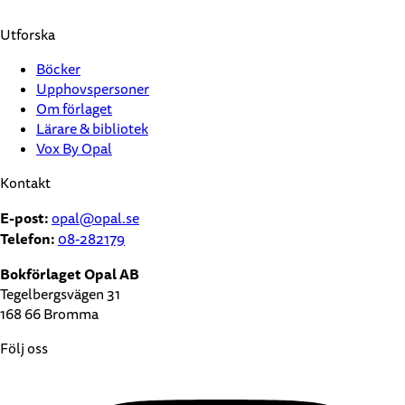
Utforska
Böcker
Upphovspersoner
Om förlaget
Lärare & bibliotek
Vox By Opal
Kontakt
E-post:
opal@opal.se
Telefon:
08-282179
Bokförlaget Opal AB
Tegelbergsvägen 31
168 66 Bromma
Följ oss