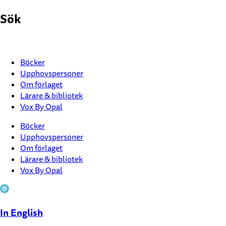
Hoppa
Sök
till
innehåll
Böcker
Upphovspersoner
Om förlaget
Lärare & bibliotek
Vox By Opal
Böcker
Upphovspersoner
Om förlaget
Lärare & bibliotek
Vox By Opal
In English