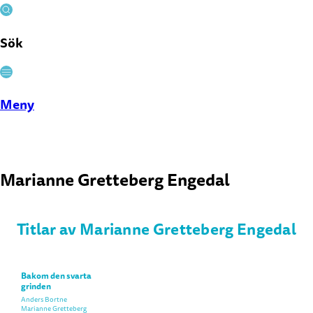
Sök
Stäng
Meny
Marianne Gretteberg Engedal
Titlar av Marianne Gretteberg Engedal
Bakom den svarta
grinden
Anders Bortne
Marianne Gretteberg