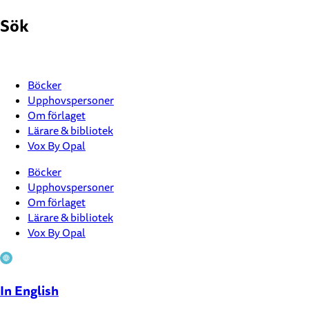
Hoppa
Sök
till
innehåll
Böcker
Upphovspersoner
Om förlaget
Lärare & bibliotek
Vox By Opal
Böcker
Upphovspersoner
Om förlaget
Lärare & bibliotek
Vox By Opal
In English