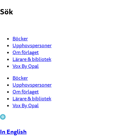
Hoppa
Sök
till
innehåll
Böcker
Upphovspersoner
Om förlaget
Lärare & bibliotek
Vox By Opal
Böcker
Upphovspersoner
Om förlaget
Lärare & bibliotek
Vox By Opal
In English