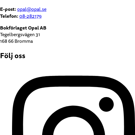
E-post:
opal@opal.se
Telefon:
08-282179
Bokförlaget Opal AB
Tegelbergsvägen 31
168 66 Bromma
Följ oss