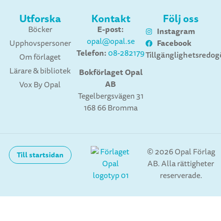
Utforska
Kontakt
Följ oss
E-post:
Böcker
Instagram
opal@opal.se
Facebook
Upphovspersoner
Telefon:
08-282179
Tillgänglighetsredog
Om förlaget
Lärare & bibliotek
Bokförlaget Opal
AB
Vox By Opal
Tegelbergsvägen 31
168 66 Bromma
© 2026 Opal Förlag
Till startsidan
AB. Alla rättigheter
reserverade.