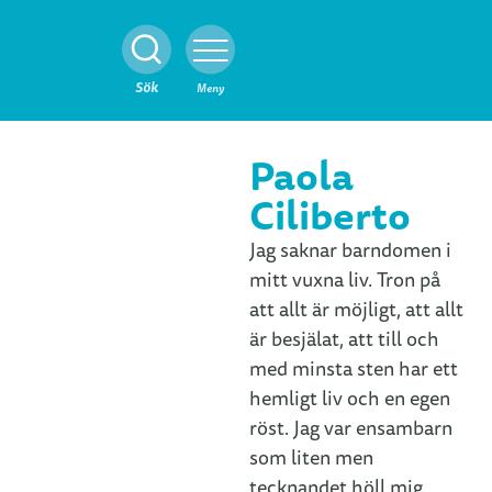
Stäng
Sök
Meny
Paola
Ciliberto
Jag saknar barndomen i
mitt vuxna liv. Tron på
att allt är möjligt, att allt
är besjälat, att till och
med minsta sten har ett
hemligt liv och en egen
röst. Jag var ensambarn
som liten men
tecknandet höll mig