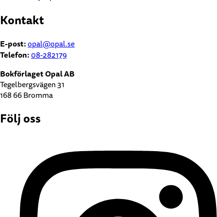
Kontakt
E-post:
opal@opal.se
Telefon:
08-282179
Bokförlaget Opal AB
Tegelbergsvägen 31
168 66 Bromma
Följ oss