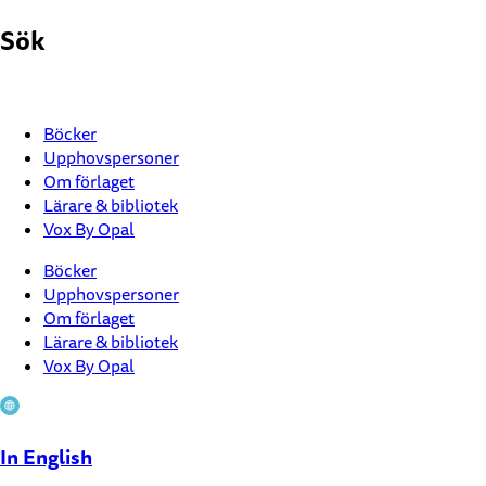
Hoppa
Sök
till
innehåll
Böcker
Upphovspersoner
Om förlaget
Lärare & bibliotek
Vox By Opal
Böcker
Upphovspersoner
Om förlaget
Lärare & bibliotek
Vox By Opal
In English