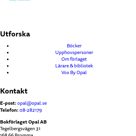
Utforska
Böcker
Upphovspersoner
Om förlaget
Lärare & bibliotek
Vox By Opal
Kontakt
E-post:
opal@opal.se
Telefon:
08-282179
Bokförlaget Opal AB
Tegelbergsvägen 31
168 66 Bromma