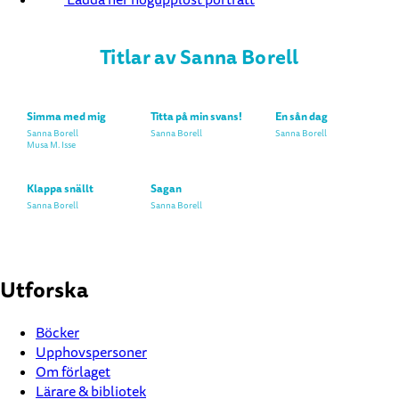
Titlar av Sanna Borell
Simma med mig
Titta på min svans!
En sån dag
Sanna Borell
Sanna Borell
Sanna Borell
Musa M. Isse
Klappa snällt
Sagan
Sanna Borell
Sanna Borell
Utforska
Böcker
Upphovspersoner
Om förlaget
Lärare & bibliotek