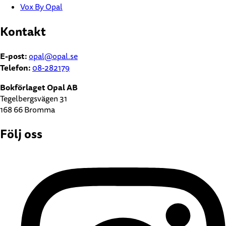
Vox By Opal
Kontakt
E-post:
opal@opal.se
Telefon:
08-282179
Bokförlaget Opal AB
Tegelbergsvägen 31
168 66 Bromma
Följ oss