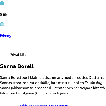
Sök
Stäng
Meny
Privat bild
Sanna Borell
Sanna Borell bor i Malmö tillsammans med sin dotter. Dottern är
Sannas stora inspirationskälla, inte minst till boken
En sån dag
.
Sanna jobbar som frilansande illustratör och har tidigare fått två
bilderböcker utgivna (
Djungelön
och
Jakten
).
Ladda ner högupplöst porträtt