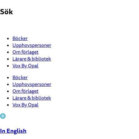
Hoppa
Sök
till
innehåll
Böcker
Upphovspersoner
Om förlaget
Lärare & bibliotek
Vox By Opal
Böcker
Upphovspersoner
Om förlaget
Lärare & bibliotek
Vox By Opal
In English