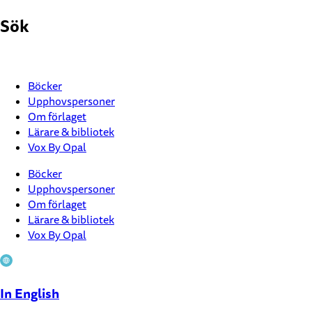
Hoppa
Sök
till
innehåll
Böcker
Upphovspersoner
Om förlaget
Lärare & bibliotek
Vox By Opal
Böcker
Upphovspersoner
Om förlaget
Lärare & bibliotek
Vox By Opal
In English