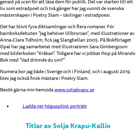
genast på scen för att läsa dem för publik. Det var starten till ett
liv som estradpoet och två gånger har jag vunnit de svenska
mästerskapen i Poetry Slam – tävlingar i estradpoesi.
Det har blivit fyra diktsamlingar och flera romaner. För
barnboksdebuten ”Jag behöver lillbrorsan”, med illustrationer av
Anna-Clara Tidholm, fick jag Slangbellan 2005. På Bokförlaget
Opal har jag samarbetat med illustratören Sara Gimbergsson
med bilderboken ”Kråkan”. Tidigare har vi jobbat ihop på Mirando
Bok med ”Vad drömde du om?”
Numera bor jag både i Sverige och i Finland, och i augusti 2019
blev jag också finsk mästare i Poetry Slam.
Besök gärna min hemsida
www.soljakrapu.se
Ladda ner högupplöst porträtt
Titlar av Solja Krapu-Kallio