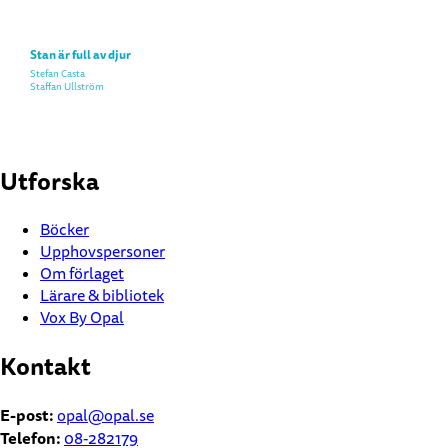
Stan är full av djur
Stefan Casta
Staffan Ullström
Utforska
Böcker
Upphovspersoner
Om förlaget
Lärare & bibliotek
Vox By Opal
Kontakt
E-post:
opal@opal.se
Telefon:
08-282179