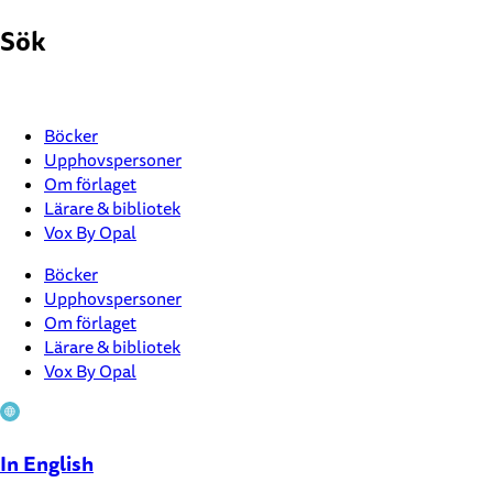
Hoppa
Sök
till
innehåll
Böcker
Upphovspersoner
Om förlaget
Lärare & bibliotek
Vox By Opal
Böcker
Upphovspersoner
Om förlaget
Lärare & bibliotek
Vox By Opal
In English