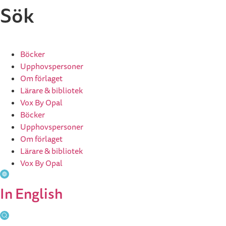
Hoppa
Sök
till
innehåll
Böcker
Upphovspersoner
Om förlaget
Lärare & bibliotek
Vox By Opal
Böcker
Upphovspersoner
Om förlaget
Lärare & bibliotek
Vox By Opal
In English