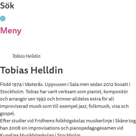
Sök
Stäng
Meny
Tobias Helldin
Tobias Helldin
Född 1974 i Västerås. Uppvuxen i Sala men sedan 2012 bosatt i
Stockholm. Tobias har varit verksam som pianist, kompositör
och arrangör sen 1992 och brinner alldeles extra för all
improviserad musik som till exempel jazz, folkmusik, visa och
gospel.
Efter studier vid Fridhems folkhögskolas musikerlinje i Skåne tog
han 2008 sin improvisations och pianopedagogexamen vid
Kungliga Musikhögskolan i Stockholm.