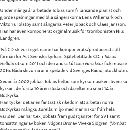
Under många år arbetade Tobias som frilansande pianist och
gjorde spelningar med bl.a sångerskorna Lena Willemark och
Viktoria Tolstoy samt sångarna Peter Jöback och Claes Jansson.
Han har även komponerat orginalmusik för trombonisten Nils
Landgren.
Två CD-skivor i eget namn har komponerats/producerats till
förmån för Act Svenska kyrkan. Självbetitlade CD:n
Tobias
Helldin
utkom 2011 och den andra
Låt isen vara kvar
fick release
2016. Båda skivorna är inspelade vid Sveriges Radio, Stockholm.
Sedan år 2002 jobbar Tobias heltid som kyrkomusiker i Svenska
kyrkan, de första 10 åren i Sala och därefter nu snart 14 år i
Botkyrka.
Han tycker det är en fantastisk rikedom att arbeta i norra
Botkyrkas mångkulturella miljö med människor från hela
världen. Där har t.ex jobbats fram gudstjänster för SVT samt
tonsättningar av boken
Någons Bror
av Viveka Sjögren.
(Vombat