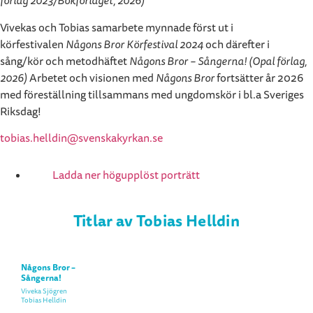
förlag 2023/Bokförlaget, 2026)
Vivekas och Tobias samarbete mynnade först ut i
körfestivalen
Någons Bror Körfestival
2024
och därefter i
sång/kör och metodhäftet
Någons Bror – Sångerna! (Opal förlag,
2026)
Arbetet och visionen med
Någons Bror
fortsätter år 2026
med föreställning tillsammans med ungdomskör i bl.a Sveriges
Riksdag!
tobias.helldin@svenskakyrkan.se
Ladda ner högupplöst porträtt
Titlar av Tobias Helldin
Någons Bror –
Sångerna!
Viveka Sjögren
Tobias Helldin