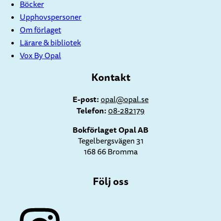
Böcker
Upphovspersoner
Om förlaget
Lärare & bibliotek
Vox By Opal
Kontakt
E-post:
opal@opal.se
Telefon:
08-282179
Bokförlaget Opal AB
Tegelbergsvägen 31
168 66 Bromma
Följ oss