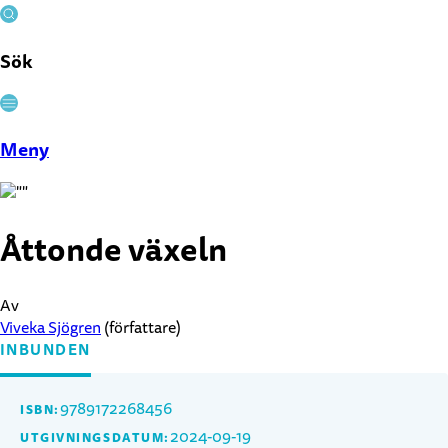
Sök
Stäng
Meny
Åttonde växeln
Av
Viveka Sjögren
(författare)
INBUNDEN
9789172268456
ISBN:
2024-09-19
UTGIVNINGSDATUM: