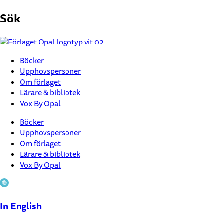
Hoppa
Sök
till
innehåll
Böcker
Upphovspersoner
Om förlaget
Lärare & bibliotek
Vox By Opal
Böcker
Upphovspersoner
Om förlaget
Lärare & bibliotek
Vox By Opal
In English