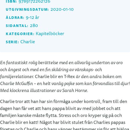
9789172262126
ISBN:
2020-01-10
UTGIVNINGSDATUM:
9-12 år
ÅLDRAR:
280
SIDANTAL:
Kapitelböcker
KATEGORIER:
Charlie
SERIE:
En fantastiskt rolig berättelse med en allvarlig underton av oro
och ångest och med en fin skildring av vänskaps- och
familjerelationer.
Charlie blir en T-Rex
är den andra boken om
Charlie McGuffin – en helt vanlig pojke som kan förvandlas till djur!
Med klockrena illustrationer av Sarah Horne.
Charlie tror att han har sin förmåga under kontroll, fram till den
dagen han får vet att hans pappa blivit av med jobbet och att
familjen kanske måste flytta. Stress och oro kryper sig på och
Charlie blir en katt! Något har blivit stulet från Charlies pappas
företag och Charlie och hans vänner bestämmer sig för att hjälpa