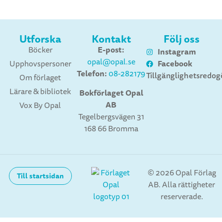
Utforska
Kontakt
Följ oss
E-post:
Böcker
Instagram
opal@opal.se
Facebook
Upphovspersoner
Telefon:
08-282179
Tillgänglighetsredog
Om förlaget
Lärare & bibliotek
Bokförlaget Opal
AB
Vox By Opal
Tegelbergsvägen 31
168 66 Bromma
© 2026 Opal Förlag
Till startsidan
AB. Alla rättigheter
reserverade.