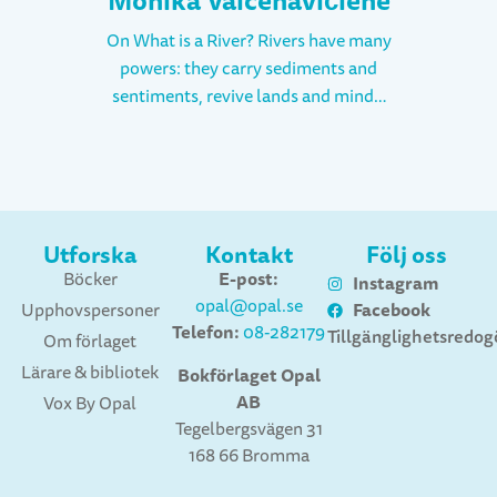
Monika Vaicenavičiene
On What is a River? Rivers have many
powers: they carry sediments and
sentiments, revive lands and minds,
connect places and times. They are
sources of life and of conflict; paths
of stories traveling the Earth. Their
flow constantly reminds us – we all
live downstream, or upstream, from
Utforska
Kontakt
Följ oss
someone, we are all neighbours. My
E-post:
Böcker
Instagram
picture book is about rivers and the
opal@opal.se
Facebook
Upphovspersoner
plentiful connections they have with
Telefon:
08-282179
Tillgänglighetsredog
Om förlaget
us humans. It follows a child and her
Lärare & bibliotek
grandma as they look for answers to a
Bokförlaget Opal
AB
question – what is a river? In their
Vox By Opal
Tegelbergsvägen 31
imaginary expedition, they discover
168 66 Bromma
rivers flowing in the sky and in living
organisms; meet pilgrims and