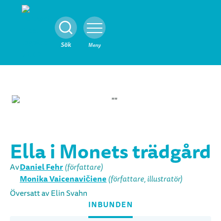
Stäng
Sök
Meny
Ella i Monets trädgård
Daniel Fehr
Av
(författare)
Monika Vaicenavičiene
(författare, illustratör)
Översatt av Elin Svahn
INBUNDEN