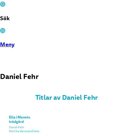
Sök
Stäng
Meny
Daniel Fehr
Titlar av Daniel Fehr
Ella i Monets
trädgård
Daniel Fehr
Monika Vaicenavičiene