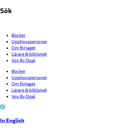
Hoppa
Sök
till
innehåll
Böcker
Upphovspersoner
Om förlaget
Lärare & bibliotek
Vox By Opal
Böcker
Upphovspersoner
Om förlaget
Lärare & bibliotek
Vox By Opal
In English