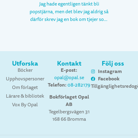
Jag hade egentligen tänkt bli
popstjärna, men det blev jag aldrig så
därför skrev jag en bok om tjejer som
drömmer om att bli popstjärnor i
stället. "Mallgrodor och gitarrgudar"
hette den och blev startskottet på en
ny yrkesbana. Nu har jag skrivit över
fyrtio böcker för barn och unga (och
Utforska
Kontakt
Följ oss
inte fullt lika många för vuxna). I
E-post:
Böcker
Instagram
botten är jag förlagsredaktör och
opal@opal.se
Facebook
Upphovspersoner
arbetade under drygt tio år med
Telefon:
08-282179
Tillgänglighetsredog
Om förlaget
andras texter. Sedan hösten 2006
Lärare & bibliotek
frilansar jag på heltid och numera
Bokförlaget Opal
AB
ägnar jag mig uteslutande åt det jag
Vox By Opal
Tegelbergsvägen 31
tycker är allra roligast: att skriva
168 66 Bromma
själv. Jag har skrivit många böcker om
vitt skilda ämnen men det finns en
gemensam nämnare: relationer.