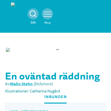
Stäng
Sök
Meny
En oväntad räddning
Malin Stehn
Av
(författare)
Illustrationer: Catharina Nygård
INBUNDEN