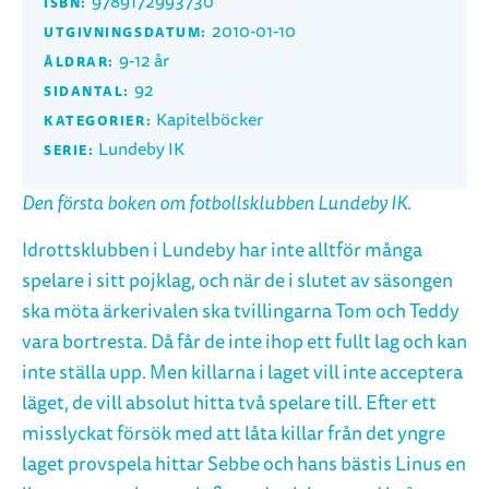
9789172993730
ISBN:
2010-01-10
UTGIVNINGSDATUM:
9-12 år
ÅLDRAR:
92
SIDANTAL:
Kapitelböcker
KATEGORIER:
Lundeby IK
SERIE:
Den första boken om fotbollsklubben Lundeby IK.
Idrottsklubben i Lundeby har inte alltför många
spelare i sitt pojklag, och när de i slutet av säsongen
ska möta ärkerivalen ska tvillingarna Tom och Teddy
vara bortresta. Då får de inte ihop ett fullt lag och kan
inte ställa upp. Men killarna i laget vill inte acceptera
läget, de vill absolut hitta två spelare till. Efter ett
misslyckat försök med att låta killar från det yngre
laget provspela hittar Sebbe och hans bästis Linus en