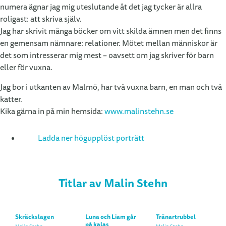
numera ägnar jag mig uteslutande åt det jag tycker är allra
roligast: att skriva själv.
Jag har skrivit många böcker om vitt skilda ämnen men det finns
en gemensam nämnare: relationer. Mötet mellan människor är
det som intresserar mig mest – oavsett om jag skriver för barn
eller för vuxna.
Jag bor i utkanten av Malmö, har två vuxna barn, en man och två
katter.
Kika gärna in på min hemsida:
www.malinstehn.se
Ladda ner högupplöst porträtt
Titlar av Malin Stehn
Skräckslagen
Luna och Liam går
Tränartrubbel
på kalas