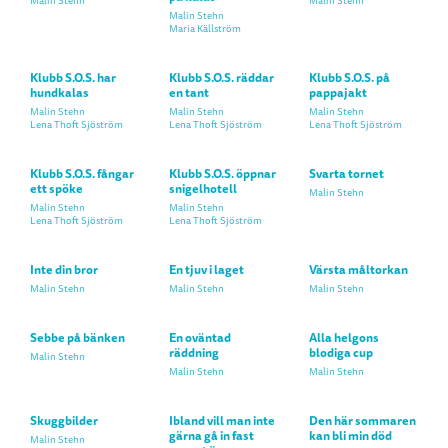
Malin Stehn
Malin Stehn
Malin Stehn
Maria Källström
Klubb S.O.S. har
Klubb S.O.S. räddar
Klubb S.O.S. på
hundkalas
en tant
pappajakt
Malin Stehn
Malin Stehn
Malin Stehn
Lena Thoft Sjöström
Lena Thoft Sjöström
Lena Thoft Sjöström
Klubb S.O.S. fångar
Klubb S.O.S. öppnar
Svarta tornet
ett spöke
snigelhotell
Malin Stehn
Malin Stehn
Malin Stehn
Lena Thoft Sjöström
Lena Thoft Sjöström
Inte din bror
En tjuv i laget
Värsta måltorkan
Malin Stehn
Malin Stehn
Malin Stehn
Sebbe på bänken
En oväntad
Alla helgons
räddning
blodiga cup
Malin Stehn
Malin Stehn
Malin Stehn
Skuggbilder
Ibland vill man inte
Den här sommaren
gärna gå in fast
kan bli min död
Malin Stehn