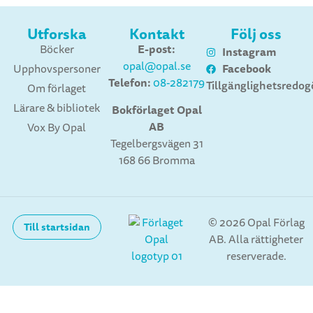
Utforska
Kontakt
Följ oss
E-post:
Böcker
Instagram
opal@opal.se
Facebook
Upphovspersoner
Telefon:
08-282179
Tillgänglighetsredog
Om förlaget
Lärare & bibliotek
Bokförlaget Opal
AB
Vox By Opal
Tegelbergsvägen 31
168 66 Bromma
© 2026 Opal Förlag
Till startsidan
AB. Alla rättigheter
reserverade.