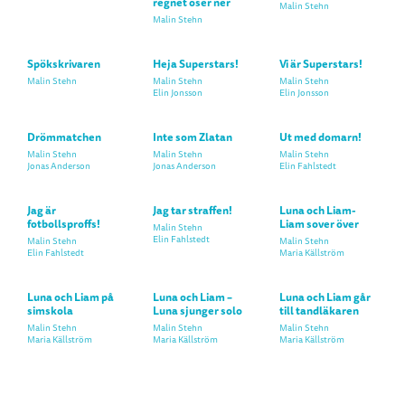
regnet öser ner
Malin Stehn
Malin Stehn
Spökskrivaren
Heja Superstars!
Vi är Superstars!
Malin Stehn
Malin Stehn
Malin Stehn
Elin Jonsson
Elin Jonsson
Drömmatchen
Inte som Zlatan
Ut med domarn!
Malin Stehn
Malin Stehn
Malin Stehn
Jonas Anderson
Jonas Anderson
Elin Fahlstedt
Jag är
Jag tar straffen!
Luna och Liam-
fotbollsproffs!
Liam sover över
Malin Stehn
Elin Fahlstedt
Malin Stehn
Malin Stehn
Elin Fahlstedt
Maria Källström
Luna och Liam på
Luna och Liam –
Luna och Liam går
simskola
Luna sjunger solo
till tandläkaren
Malin Stehn
Malin Stehn
Malin Stehn
Maria Källström
Maria Källström
Maria Källström