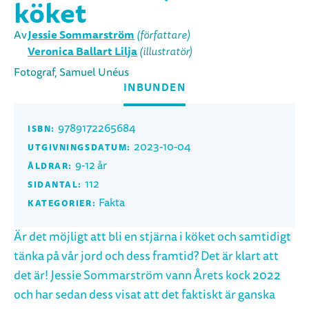
köket
Jessie Sommarström
Av
(författare)
Veronica Ballart Lilja
(illustratör)
Fotograf, Samuel Unéus
INBUNDEN
9789172265684
ISBN:
2023-10-04
UTGIVNINGSDATUM:
9-12 år
ÅLDRAR:
112
SIDANTAL:
Fakta
KATEGORIER:
Är det möjligt att bli en stjärna i köket och samtidigt
tänka på vår jord och dess framtid? Det är klart att
det är! Jessie Sommarström vann Årets kock 2022
och har sedan dess visat att det faktiskt är ganska