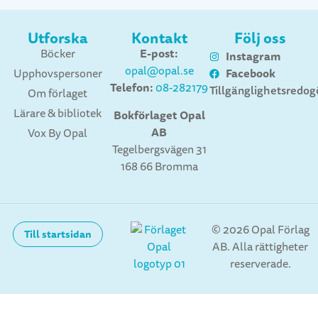
Utforska
Kontakt
Följ oss
E-post:
Böcker
Instagram
opal@opal.se
Facebook
Upphovspersoner
Telefon:
08-282179
Tillgänglighetsredog
Om förlaget
Lärare & bibliotek
Bokförlaget Opal
AB
Vox By Opal
Tegelbergsvägen 31
168 66 Bromma
© 2026 Opal Förlag
Till startsidan
AB. Alla rättigheter
reserverade.