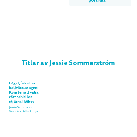
porträtt
Titlar av Jessie Sommarström
Fågel, fisk eller
baljväxtlasagne:
Konsten att välja
rätt och bli en
stjärna i köket
Jessie Sommarström
Veronica Ballart Lilja