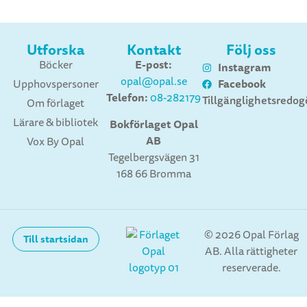
Utforska
Kontakt
Följ oss
E-post:
Böcker
Instagram
opal@opal.se
Facebook
Upphovspersoner
Telefon:
08-282179
Tillgänglighetsredog
Om förlaget
Lärare & bibliotek
Bokförlaget Opal
AB
Vox By Opal
Tegelbergsvägen 31
168 66 Bromma
© 2026 Opal Förlag
Till startsidan
AB. Alla rättigheter
reserverade.