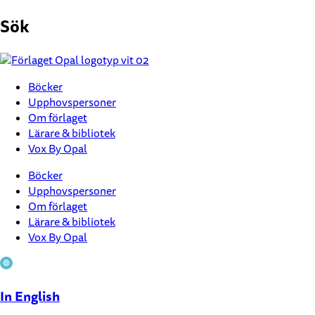
Hoppa
Sök
till
innehåll
Böcker
Upphovspersoner
Om förlaget
Lärare & bibliotek
Vox By Opal
Böcker
Upphovspersoner
Om förlaget
Lärare & bibliotek
Vox By Opal
In English