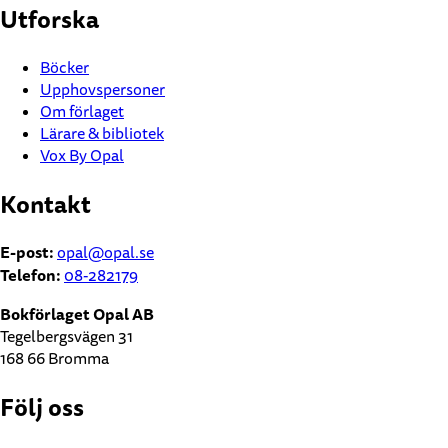
Utforska
Böcker
Upphovspersoner
Om förlaget
Lärare & bibliotek
Vox By Opal
Kontakt
E-post:
opal@opal.se
Telefon:
08-282179
Bokförlaget Opal AB
Tegelbergsvägen 31
168 66 Bromma
Följ oss