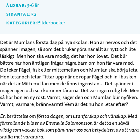
3-6 år
ÅLDRAR:
32
SIDANTAL:
Bilderböcker
KATEGORIER:
Det är Mumlans första dag på nya skolan. Hon är nervös och det
spänner i magen, så som det brukar göra när allt är nytt och lite
läskigt. Men hon ska vara modig, det har hon lovat. Det blir
bättre när hon äntligen frågar några barn om hon får vara med.
De leker Fågel, fisk eller mittemellan och Mumlan ska börja leta.
Hon letar och letar. Tittar upp när de ropar Fågel och in i busken
när det är Mittemellan men de finns ingenstans. Det spänner i
magen igen och sen kommer tårarna. Det var ingen rolig lek. Men
så hör hon en ny röst. Varmt, säger den och Mumlan blir nyfiken.
Varmt, varmare, brännvarmt! Vem är det nu hon letar efter?
En berättelse om första dagen, om utanförskap och vänskap. Med
förtrollande bilder av Emmelie Salomonsson är detta en såväl
viktig som vacker bok som påminner oss och betydelsen av att vara
snälla mot varandra.