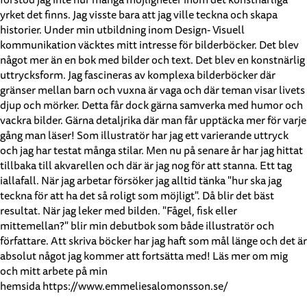
förstod jag inte hur många möjligheter inom det konstnärliga
yrket det finns. Jag visste bara att jag ville teckna och skapa
historier. Under min utbildning inom Design- Visuell
kommunikation väcktes mitt intresse för bilderböcker. Det blev
något mer än en bok med bilder och text. Det blev en konstnärlig
uttrycksform. Jag fascineras av komplexa bilderböcker där
gränser mellan barn och vuxna är vaga och där teman visar livets
djup och mörker. Detta får dock gärna samverka med humor och
vackra bilder. Gärna detaljrika där man får upptäcka mer för varje
gång man läser! Som illustratör har jag ett varierande uttryck
och jag har testat många stilar. Men nu på senare år har jag hittat
tillbaka till akvarellen och där är jag nog för att stanna. Ett tag
iallafall. När jag arbetar försöker jag alltid tänka "hur ska jag
teckna för att ha det så roligt som möjligt". Då blir det bäst
resultat. När jag leker med bilden. "Fågel, fisk eller
mittemellan?" blir min debutbok som både illustratör och
författare. Att skriva böcker har jag haft som mål länge och det är
absolut något jag kommer att fortsätta med! Läs mer om mig
och mitt arbete på min
hemsida https://www.emmeliesalomonsson.se/