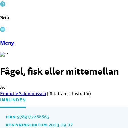
Sök
Stäng
Meny
Fågel, fisk eller mittemellan
Av
Emmelie Salomonsson
(författare, illustratör)
INBUNDEN
9789172266865
ISBN:
2023-09-07
UTGIVNINGSDATUM: