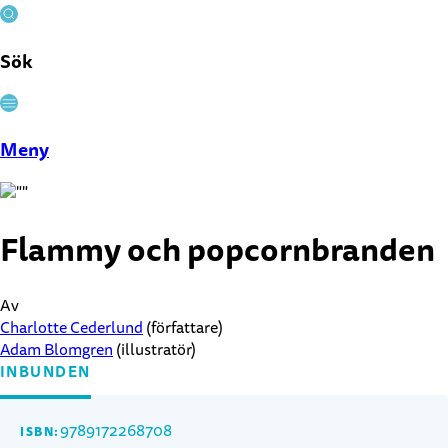
Sök
Stäng
Meny
Flammy och popcornbranden
Av
Charlotte Cederlund
(författare)
Adam Blomgren
(illustratör)
INBUNDEN
9789172268708
ISBN: