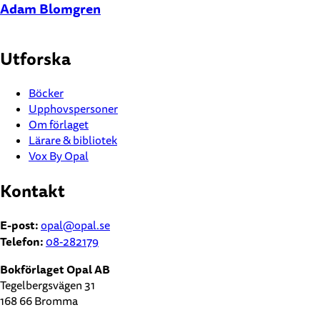
Adam Blomgren
Utforska
Böcker
Upphovspersoner
Om förlaget
Lärare & bibliotek
Vox By Opal
Kontakt
E-post:
opal@opal.se
Telefon:
08-282179
Bokförlaget Opal AB
Tegelbergsvägen 31
168 66 Bromma