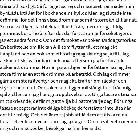
träna tillräckligt. Så förlaget sa nej och manuset hamnade i min
byrålåda istället för i bokhandelns hyllor. Men jag slutade inte
drömma, för det finns vissa drömmar som är större än allt annat.
Som visserligen kan blekna till och från, men aldrig, aldrig
glömmas bort. Tio år efter det där första romanförsöket gjorde
jag ett andra försök. Och det försöket var boken Middagsmörker.
En berättelse om flickan Áili som flyttar till ett magiskt
Lappland och en bok som ett förlag magiskt nog sa ja till. Jag
älskar att skriva för barn och unga eftersom jag fortfarande
älskar att drömma. Nu när jag äntligen är författare har jag den
stora förmånen att få drömma på arbetstid. Och jag drömmer
gärna om stora äventyr och magiska krafter, om rädslor och
styrkor och mod. Om saker som ligger milslångt bort från mig
själv, eller som jag har egna upplevelser av. Unga läsare utmanar
mitt skrivande, de får mig att vilja bli bättre varje dag. För unga
läsare accepterar inte dåliga böcker, de fortsätter inte läsa när
det blir tråkig. Och det är mitt jobb att få dem att älska mina
berättelser lika mycket som jag själv gör! Om du vill veta mer om
mig och mina böcker, besök gärna min hemsida.