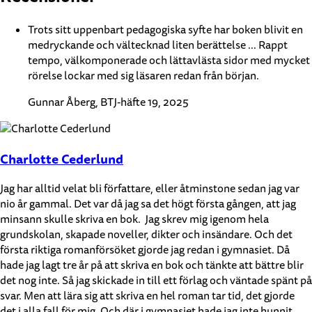
Trots sitt uppenbart pedagogiska syfte har boken blivit en
medryckande och vältecknad liten berättelse ... Rappt
tempo, välkomponerade och lättavlästa sidor med mycket
rörelse lockar med sig läsaren redan från början.
Gunnar Åberg, BTJ-häfte 19, 2025
Charlotte Cederlund
Jag har alltid velat bli författare, eller åtminstone sedan jag var
nio år gammal. Det var då jag sa det högt första gången, att jag
minsann skulle skriva en bok. Jag skrev mig igenom hela
grundskolan, skapade noveller, dikter och insändare. Och det
första riktiga romanförsöket gjorde jag redan i gymnasiet. Då
hade jag lagt tre år på att skriva en bok och tänkte att bättre blir
det nog inte. Så jag skickade in till ett förlag och väntade spänt på
svar. Men att lära sig att skriva en hel roman tar tid, det gjorde
det i alla fall för mig. Och där i gymnasiet hade jag inte hunnit