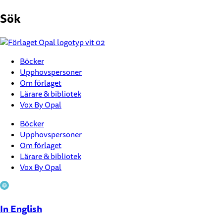
Hoppa
Sök
till
innehåll
Böcker
Upphovspersoner
Om förlaget
Lärare & bibliotek
Vox By Opal
Böcker
Upphovspersoner
Om förlaget
Lärare & bibliotek
Vox By Opal
In English