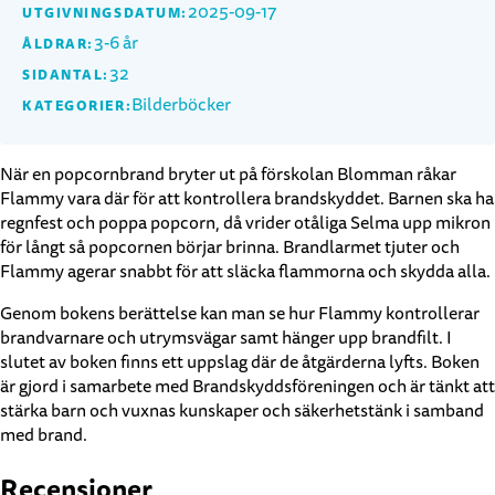
2025-09-17
UTGIVNINGSDATUM:
3-6 år
ÅLDRAR:
32
SIDANTAL:
Bilderböcker
KATEGORIER:
När en popcornbrand bryter ut på förskolan Blomman råkar
Flammy vara där för att kontrollera brandskyddet. Barnen ska ha
regnfest och poppa popcorn, då vrider otåliga Selma upp mikron
för långt så popcornen börjar brinna. Brandlarmet tjuter och
Flammy agerar snabbt för att släcka flammorna och skydda alla.
Genom bokens berättelse kan man se hur Flammy kontrollerar
brandvarnare och utrymsvägar samt hänger upp brandfilt. I
slutet av boken finns ett uppslag där de åtgärderna lyfts. Boken
är gjord i samarbete med Brandskyddsföreningen och är tänkt att
stärka barn och vuxnas kunskaper och säkerhetstänk i samband
med brand.
Recensioner