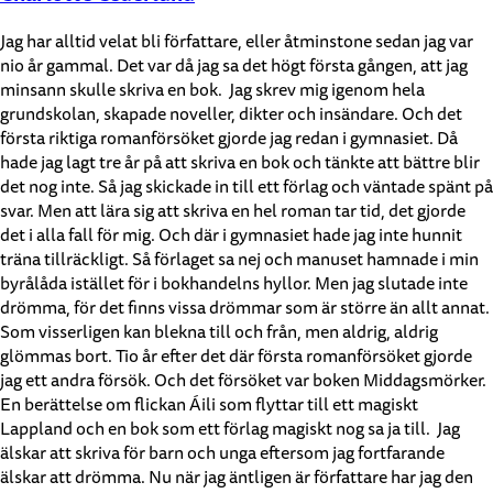
Jag har alltid velat bli författare, eller åtminstone sedan jag var
nio år gammal. Det var då jag sa det högt första gången, att jag
minsann skulle skriva en bok. Jag skrev mig igenom hela
grundskolan, skapade noveller, dikter och insändare. Och det
första riktiga romanförsöket gjorde jag redan i gymnasiet. Då
hade jag lagt tre år på att skriva en bok och tänkte att bättre blir
det nog inte. Så jag skickade in till ett förlag och väntade spänt på
svar. Men att lära sig att skriva en hel roman tar tid, det gjorde
det i alla fall för mig. Och där i gymnasiet hade jag inte hunnit
träna tillräckligt. Så förlaget sa nej och manuset hamnade i min
byrålåda istället för i bokhandelns hyllor. Men jag slutade inte
drömma, för det finns vissa drömmar som är större än allt annat.
Som visserligen kan blekna till och från, men aldrig, aldrig
glömmas bort. Tio år efter det där första romanförsöket gjorde
jag ett andra försök. Och det försöket var boken Middagsmörker.
En berättelse om flickan Áili som flyttar till ett magiskt
Lappland och en bok som ett förlag magiskt nog sa ja till. Jag
älskar att skriva för barn och unga eftersom jag fortfarande
älskar att drömma. Nu när jag äntligen är författare har jag den