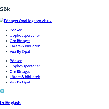
Hoppa
Sök
till
innehåll
Böcker
Upphovspersoner
Om förlaget
Lärare & bibliotek
Vox By Opal
Böcker
Upphovspersoner
Om förlaget
Lärare & bibliotek
Vox By Opal
In English