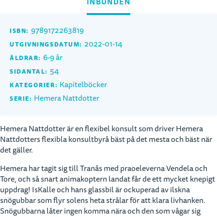
INBUNDEN
9789172263819
ISBN:
2022-01-14
UTGIVNINGSDATUM:
6-9 år
ÅLDRAR:
54
SIDANTAL:
Kapitelböcker
KATEGORIER:
Hemera Nattdotter
SERIE:
Hemera Nattdotter är en flexibel konsult som driver Hemera
Nattdotters flexibla konsultbyrå bäst på det mesta och bäst när
det gäller.
Hemera har tagit sig till Tranås med praoeleverna Vendela och
Tore, och så snart animakoptern landat får de ett mycket knepigt
uppdrag! IsKalle och hans glassbil är ockuperad av ilskna
snögubbar som flyr solens heta strålar för att klara livhanken.
Snögubbarna låter ingen komma nära och den som vågar sig