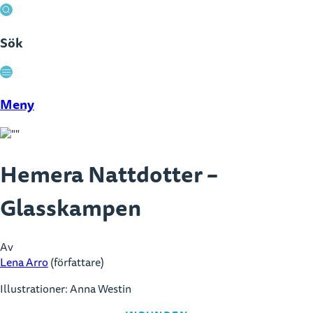
Sök
Stäng
Meny
Hemera Nattdotter –
Glasskampen
Av
Lena Arro
(författare)
Illustrationer: Anna Westin