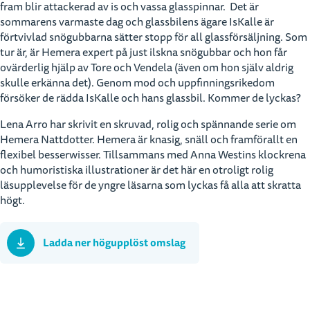
fram blir attackerad av is och vassa glasspinnar. Det är
sommarens varmaste dag och glassbilens ägare IsKalle är
förtvivlad snögubbarna sätter stopp för all glassförsäljning. Som
tur är, är Hemera expert på just ilskna snögubbar och hon får
ovärderlig hjälp av Tore och Vendela (även om hon själv aldrig
skulle erkänna det). Genom mod och uppfinningsrikedom
försöker de rädda IsKalle och hans glassbil. Kommer de lyckas?
Lena Arro har skrivit en skruvad, rolig och spännande serie om
Hemera Nattdotter. Hemera är knasig, snäll och framförallt en
flexibel besserwisser. Tillsammans med Anna Westins klockrena
och humoristiska illustrationer är det här en otroligt rolig
läsupplevelse för de yngre läsarna som lyckas få alla att skratta
högt.
Ladda ner högupplöst omslag