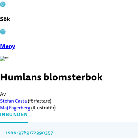
Sök
Stäng
Meny
Humlans blomsterbok
Av
Stefan Casta
(författare)
Maj Fagerberg
(illustratör)
INBUNDEN
9789172990357
ISBN: