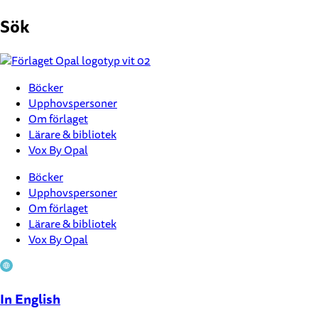
Hoppa
Sök
till
innehåll
Böcker
Upphovspersoner
Om förlaget
Lärare & bibliotek
Vox By Opal
Böcker
Upphovspersoner
Om förlaget
Lärare & bibliotek
Vox By Opal
In English