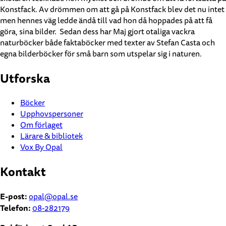
Konstfack. Av drömmen om att gå på Konstfack blev det nu intet
men hennes väg ledde ändå till vad hon då hoppades på att få
göra, sina bilder. Sedan dess har Maj gjort otaliga vackra
naturböcker både faktaböcker med texter av Stefan Casta och
egna bilderböcker för små barn som utspelar sig i naturen.
Utforska
Böcker
Upphovspersoner
Om förlaget
Lärare & bibliotek
Vox By Opal
Kontakt
E-post:
opal@opal.se
Telefon:
08-282179