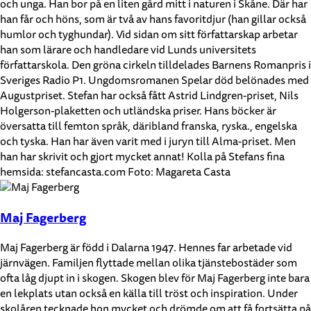
och unga. Han bor på en liten gård mitt i naturen i Skåne. Där har
han får och höns, som är två av hans favoritdjur (han gillar också
humlor och tyghundar). Vid sidan om sitt författarskap arbetar
han som lärare och handledare vid Lunds universitets
författarskola. Den gröna cirkeln tilldelades Barnens Romanpris i
Sveriges Radio P1. Ungdomsromanen Spelar död belönades med
Augustpriset. Stefan har också fått Astrid Lindgren-priset, Nils
Holgerson-plaketten och utländska priser. Hans böcker är
översatta till femton språk, däribland franska, ryska., engelska
och tyska. Han har även varit med i juryn till Alma-priset. Men
han har skrivit och gjort mycket annat! Kolla på Stefans fina
hemsida: stefancasta.com Foto: Magareta Casta
Maj Fagerberg
Maj Fagerberg är född i Dalarna 1947. Hennes far arbetade vid
järnvägen. Familjen flyttade mellan olika tjänstebostäder som
ofta låg djupt in i skogen. Skogen blev för Maj Fagerberg inte bara
en lekplats utan också en källa till tröst och inspiration. Under
skolåren tecknade hon mycket och drömde om att få fortsätta på