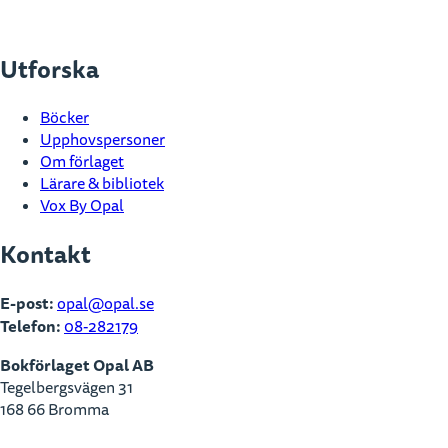
Utforska
Böcker
Upphovspersoner
Om förlaget
Lärare & bibliotek
Vox By Opal
Kontakt
E-post:
opal@opal.se
Telefon:
08-282179
Bokförlaget Opal AB
Tegelbergsvägen 31
168 66 Bromma