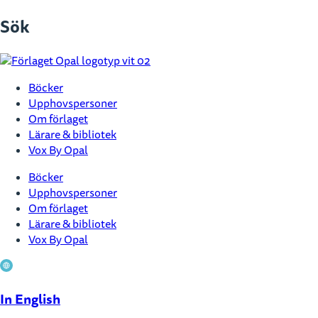
Hoppa
Sök
till
innehåll
Böcker
Upphovspersoner
Om förlaget
Lärare & bibliotek
Vox By Opal
Böcker
Upphovspersoner
Om förlaget
Lärare & bibliotek
Vox By Opal
In English