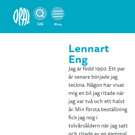
Stäng
Sök
Meny
Lennart
Eng
Jag är född 1950. Ett par
år senare började jag
teckna. Någon har visat
mig en bil jag ritade när
jag var två och ett halvt
år. Min första beställning
fick jag nog i
tolvårsåldern när jag satt
och ritade av en gammal