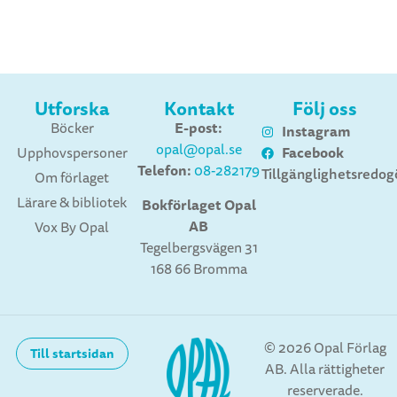
Utforska
Kontakt
Följ oss
E-post:
Böcker
Instagram
opal@opal.se
Facebook
Upphovspersoner
Telefon:
08-282179
Tillgänglighetsredog
Om förlaget
Lärare & bibliotek
Bokförlaget Opal
AB
Vox By Opal
Tegelbergsvägen 31
168 66 Bromma
© 2026 Opal Förlag
Till startsidan
AB. Alla rättigheter
reserverade.