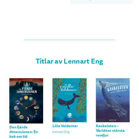
Titlar av Lennart Eng
Lilla Valdemar
Kaskeloten –
Den fjärde
Världens största
dimensionen: En
Lennart Eng
rovdjur
bok om tid