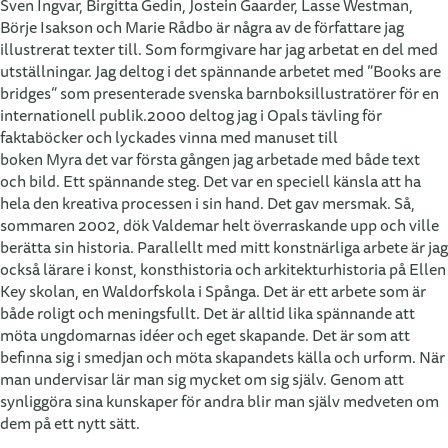
Sven Ingvar, Birgitta Gedin, Jostein Gaarder, Lasse Westman,
Börje Isakson och Marie Rådbo är några av de författare jag
illustrerat texter till. Som formgivare har jag arbetat en del med
utställningar. Jag deltog i det spännande arbetet med ”Books are
bridges” som presenterade svenska barnboksillustratörer för en
internationell publik.2000 deltog jag i Opals tävling för
faktaböcker och lyckades vinna med manuset till
boken Myra det var första gången jag arbetade med både text
och bild. Ett spännande steg. Det var en speciell känsla att ha
hela den kreativa processen i sin hand. Det gav mersmak. Så,
sommaren 2002, dök Valdemar helt överraskande upp och ville
berätta sin historia. Parallellt med mitt konstnärliga arbete är jag
också lärare i konst, konsthistoria och arkitekturhistoria på Ellen
Key skolan, en Waldorfskola i Spånga. Det är ett arbete som är
både roligt och meningsfullt. Det är alltid lika spännande att
möta ungdomarnas idéer och eget skapande. Det är som att
befinna sig i smedjan och möta skapandets källa och urform. När
man undervisar lär man sig mycket om sig själv. Genom att
synliggöra sina kunskaper för andra blir man själv medveten om
dem på ett nytt sätt.