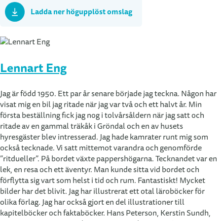
Ladda ner högupplöst omslag
Lennart Eng
Jag är född 1950. Ett par år senare började jag teckna. Någon har
visat mig en bil jag ritade när jag var två och ett halvt år. Min
första beställning fick jag nog i tolvårsåldern när jag satt och
ritade av en gammal träkåk i Gröndal och en av husets
hyresgäster blev intresserad. Jag hade kamrater runt mig som
också tecknade. Vi satt mittemot varandra och genomförde
”ritdueller”. På bordet växte pappershögarna. Tecknandet var en
lek, en resa och ett äventyr. Man kunde sitta vid bordet och
förflytta sig vart som helst i tid och rum. Fantastiskt! Mycket
bilder har det blivit. Jag har illustrerat ett otal läroböcker för
olika förlag. Jag har också gjort en del illustrationer till
kapitelböcker och faktaböcker. Hans Peterson, Kerstin Sundh,