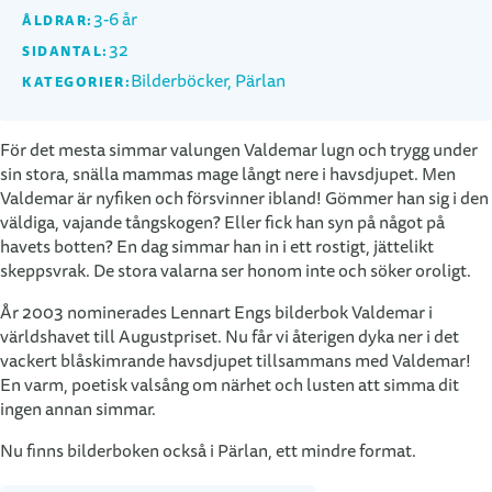
3-6 år
ÅLDRAR:
32
SIDANTAL:
Bilderböcker, Pärlan
KATEGORIER:
För det mesta simmar valungen Valdemar lugn och trygg under
sin stora, snälla mammas mage långt nere i havsdjupet. Men
Valdemar är nyfiken och försvinner ibland! Gömmer han sig i den
väldiga, vajande tångskogen? Eller fick han syn på något på
havets botten? En dag simmar han in i ett rostigt, jättelikt
skeppsvrak. De stora valarna ser honom inte och söker oroligt.
År 2003 nominerades Lennart Engs bilderbok Valdemar i
världshavet till Augustpriset. Nu får vi återigen dyka ner i det
vackert blåskimrande havsdjupet tillsammans med Valdemar!
En varm, poetisk valsång om närhet och lusten att simma dit
ingen annan simmar.
Nu finns bilderboken också i Pärlan, ett mindre format.