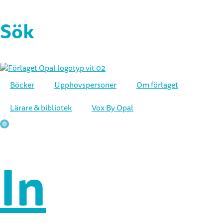
Hoppa
till
Sök
innehåll
Böcker
Upphovspersoner
Om förlaget
Lärare & bibliotek
Vox By Opal
In