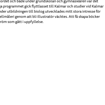
larbordet och både under grundskolan och gymnasieåren var det
a programmet gick flyttlasset till Kalmar och studier vid Kalmar
er utbildningen till biolog utvecklades mitt stora intresse för
llmåleri genom att bli illustratör väcktes. Att få skapa böcker
dröm som gått i uppfyllelse.