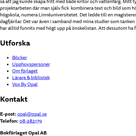
så att jag kunde skapa fritt med både kritor och vattenfärg. Mitt
projektarbeten där man själv fick kombinera text och bild som hö
högskola, numera Linnéuniversitetet. Det ledde till en magisterex
dagfjärilar. Det var även i samband med mina studier som tanken a
har alltid funnits med högt upp på önskelistan. Att dessutom ha få
Utforska
Böcker
Upphovspersoner
Om förlaget
Lärare & bibliotek
Vox By Opal
Kontakt
E-post:
opal@opal.se
Telefon:
08-282179
Bokförlaget Opal AB