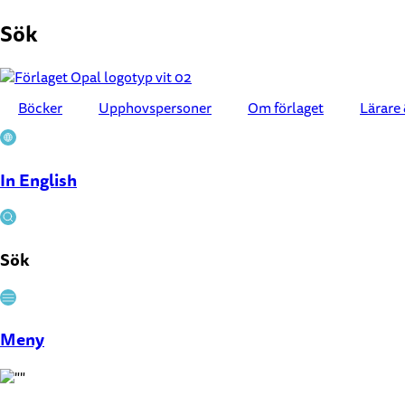
Hoppa
Sök
till
innehåll
Böcker
Upphovspersoner
Om förlaget
Lärare 
In English
Sök
Stäng
Meny