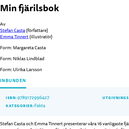
Min fjärilsbok
Av
Stefan Casta
(författare)
Emma Tinnert
(illustratör)
Form:
Margareta Casta
Form:
Niklas Lindblad
Form:
Ulrika Larsson
INBUNDEN
9789172996427
ISBN:
UTGIVNING
Fakta
KATEGORIER:
Stefan Casta och Emma Tinnert presenterar våra 16 vanligaste fjäril