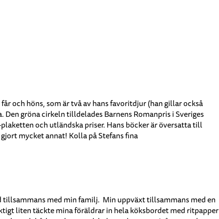
 får och höns, som är två av hans favoritdjur (han gillar också
a. Den gröna cirkeln tilldelades Barnens Romanpris i Sveriges
aketten och utländska priser. Hans böcker är översatta till
 gjort mycket annat! Kolla på Stefans fina
land tillsammans med min familj. Min uppväxt tillsammans med en
riktigt liten täckte mina föräldrar in hela köksbordet med ritpapper