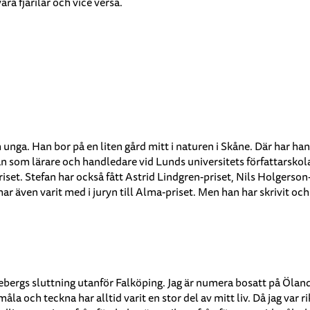
ra fjärilar och vice versa.
h unga. Han bor på en liten gård mitt i naturen i Skåne. Där har han
an som lärare och handledare vid Lunds universitets författarskol
 Stefan har också fått Astrid Lindgren-priset, Nils Holgerson-pl
ar även varit med i juryn till Alma-priset. Men han har skrivit och
ssebergs sluttning utanför Falköping. Jag är numera bosatt på Ö
åla och teckna har alltid varit en stor del av mitt liv. Då jag var 