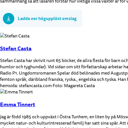
sammanhang så att läsaren förstår hur viktiga vissa växter är för vå
Ladda ner högupplöst omslag
Stefan Casta
Stefan Casta har skrivit runt 65 böcker, de allra flesta för barn oc
humlor och tyghundar). Vid sidan om sitt författarskap arbetar h
Radio P1. Ungdomsromanen Spelar död belönades med Augustpriset.
femton språk, däribland franska, ryska., engelska och tyska. Han h
hemsida: stefancasta.com Foto: Magareta Casta
Emma Tinnert
Jag är född 1985 och uppväxt i Östra Tunhem, en liten by på Mö
mycket natur- och kulturintresserad familj har satt sina spår. Att m