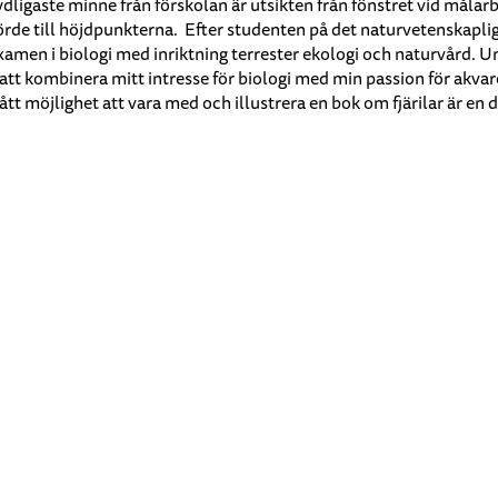
 tydligaste minne från förskolan är utsikten från fönstret vid må
rde till höjdpunkterna. Efter studenten på det naturvetenskaplig
amen i biologi med inriktning terrester ekologi och naturvård. Und
tt kombinera mitt intresse för biologi med min passion för akvare
tt möjlighet att vara med och illustrera en bok om fjärilar är en 