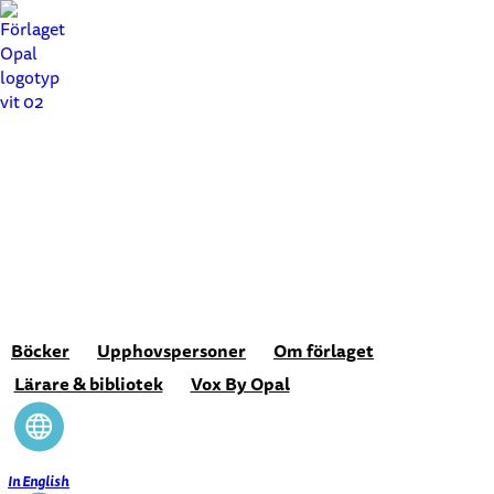
Hoppa
till
innehåll
Böcker
Upphovspersoner
Om förlaget
Lärare & bibliotek
Vox By Opal
In English