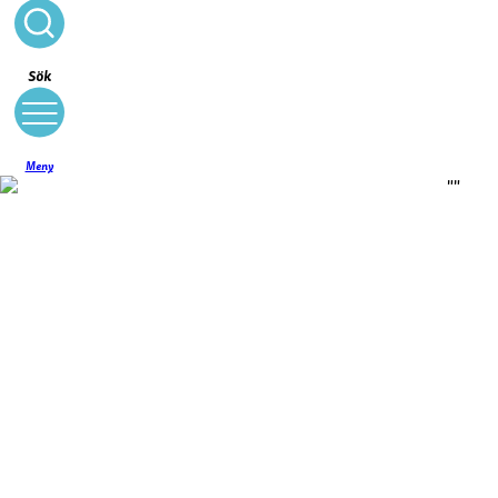
Stäng
Sök
Meny