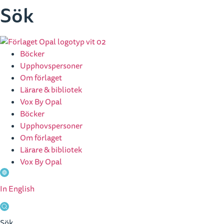
Hoppa
Sök
till
innehåll
Böcker
Upphovspersoner
Om förlaget
Lärare & bibliotek
Vox By Opal
Böcker
Upphovspersoner
Om förlaget
Lärare & bibliotek
Vox By Opal
In English
Sök
Stäng