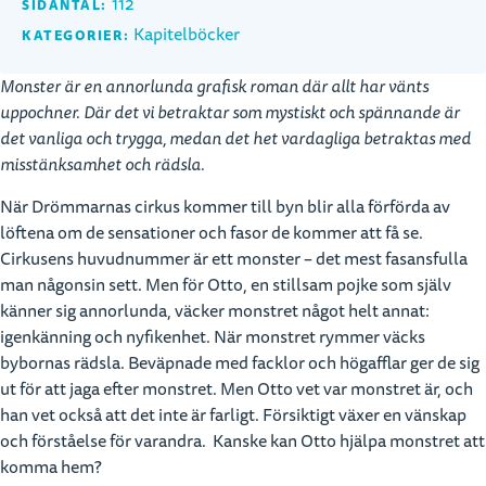
112
SIDANTAL:
Kapitelböcker
KATEGORIER:
Monster är en annorlunda grafisk roman där allt har vänts
uppochner. Där det vi betraktar som mystiskt och spännande är
det vanliga och trygga, medan det het vardagliga betraktas med
misstänksamhet och rädsla.
När Drömmarnas cirkus kommer till byn blir alla förförda av
löftena om de sensationer och fasor de kommer att få se.
Cirkusens huvudnummer är ett monster – det mest fasansfulla
man någonsin sett. Men för Otto, en stillsam pojke som själv
känner sig annorlunda, väcker monstret något helt annat:
igenkänning och nyfikenhet. När monstret rymmer väcks
bybornas rädsla. Beväpnade med facklor och högafflar ger de sig
ut för att jaga efter monstret. Men Otto vet var monstret är, och
han vet också att det inte är farligt. Försiktigt växer en vänskap
och förståelse för varandra. Kanske kan Otto hjälpa monstret att
komma hem?