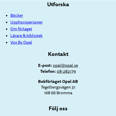
Utforska
Böcker
Upphovspersoner
Om förlaget
Lärare & bibliotek
Vox By Opal
Kontakt
E-post:
opal@opal.se
Telefon:
08-282179
Bokförlaget Opal AB
Tegelbergsvägen 31
168 66 Bromma
Följ oss