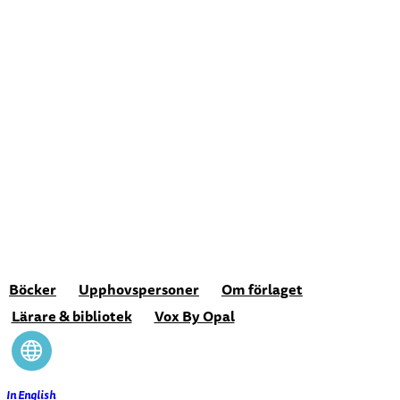
Hoppa
till
innehåll
Böcker
Upphovspersoner
Om förlaget
Lärare & bibliotek
Vox By Opal
In English