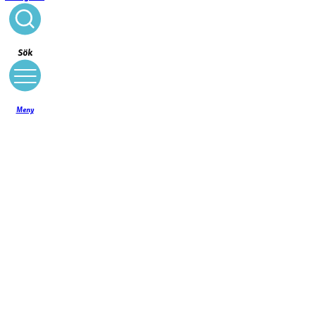
Stäng
Sök
Meny