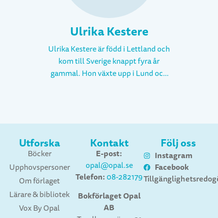
Ulrika Kestere
Ulrika Kestere är född i Lettland och
kom till Sverige knappt fyra år
gammal. Hon växte upp i Lund och
efter gymnasiet flyttade hon till
Lofoten i Norge för att studera
fotografi. Därefter studerade hon
grafisk design i Malmö och
industridesign i hemstaden Lund.
Utforska
Kontakt
Följ oss
Efter sex års studier var hon inte
E-post:
Böcker
Instagram
mycket klokare på vilket yrke hon
opal@opal.se
Facebook
Upphovspersoner
ville satsa på men började likaväl
Telefon:
08-282179
Tillgänglighetsredog
Om förlaget
jobba som formgivare på reklambyrå
Lärare & bibliotek
medan hon klurade vidare på livet.
Bokförlaget Opal
AB
Ett par år senare var det dags att
Vox By Opal