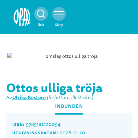
Stäng
Sök
Meny
Ottos ulliga tröja
Ulrika Kestere
Av
(författare, illustratör)
INBUNDEN
9789181220094
ISBN:
2026-10-20
UTGIVNINGSDATUM: