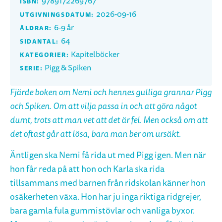
9789172269767
ISBN:
2026-09-16
UTGIVNINGSDATUM:
6-9 år
ÅLDRAR:
64
SIDANTAL:
Kapitelböcker
KATEGORIER:
Pigg & Spiken
SERIE:
Fjärde boken om Nemi och hennes gulliga grannar Pigg
och Spiken. Om att vilja passa in och att göra något
dumt, trots att man vet att det är fel. Men också om att
det oftast går att lösa, bara man ber om ursäkt.
Äntligen ska Nemi få rida ut med Pigg igen. Men när
hon får reda på att hon och Karla ska rida
tillsammans med barnen från ridskolan känner hon
osäkerheten växa. Hon har ju inga riktiga ridgrejer,
bara gamla fula gummistövlar och vanliga byxor.