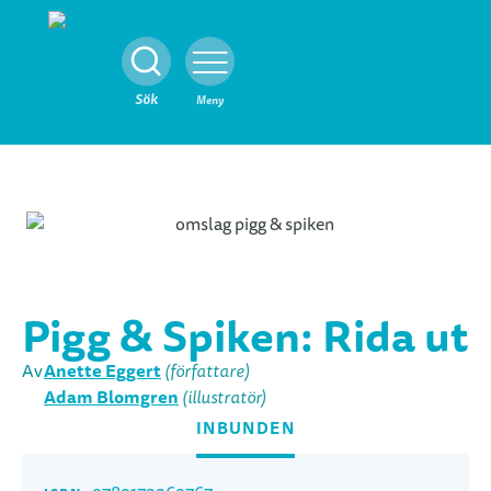
Stäng
Sök
Meny
Pigg & Spiken: Rida ut
Anette Eggert
Av
(författare)
Adam Blomgren
(illustratör)
INBUNDEN