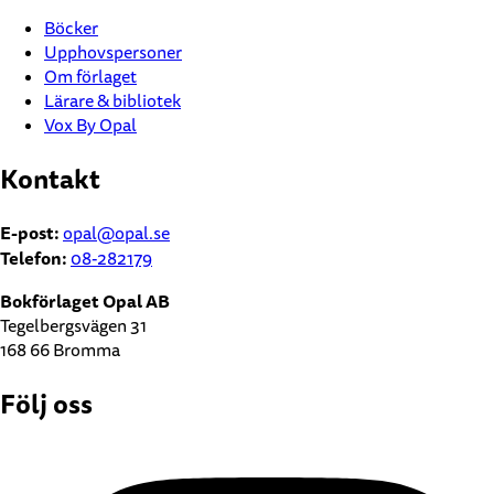
Böcker
Upphovspersoner
Om förlaget
Lärare & bibliotek
Vox By Opal
Kontakt
E-post:
opal@opal.se
Telefon:
08-282179
Bokförlaget Opal AB
Tegelbergsvägen 31
168 66 Bromma
Följ oss