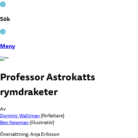
Sök
Stäng
Meny
Professor Astrokatts
rymdraketer
Av
Dominic Walliman
(författare)
Ben Newman
(illustratör)
Översättning:
Anja Eriksson