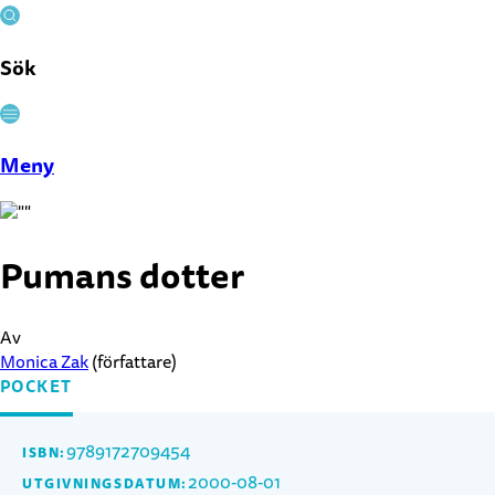
Sök
Stäng
Meny
Pumans dotter
Av
Monica Zak
(författare)
POCKET
9789172709454
ISBN:
2000-08-01
UTGIVNINGSDATUM: