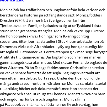
Monica Zak har träffat barn och ungdomar från hela världen och
berättar deras historier på ett fängslande sätt. Monica föddes i
Dresden 1939 till en mor från Sverige och en far från
Tjeckoslovakien. Familjen lyckades ta sig ut ur Tyskland i sista
stund innan gränserna stängdes. Monica Zak växte upp i Örebro
där hon började skriva i tidningar som 16-åring och tog
studenten. Efter journaliststudier i Stockholm arbetade hon på
Damernas Värld och Aftonbladet. 1965 tog hon tjänstledigt för
att segla till Latinamerika. Första etappen gick med segelfartyget
Amfitrite till Kanarieöarna. Där köpte hon och hennes man en
gammal segelskuta utan motor. Med skutan Fernando seglade de
över Altanten. På ön Tobago föddes sonen Christofer och redan
en vecka senare fortsatte de att segla. Seglingen var tänkt att
vara ett år men de blev borta i sex. Under den tiden och under
många andra resor runt om i världen har Monica samlat material
till artiklar, böcker och dokumentärfilmer. Hon anser att det
viktigaste och absolut roligaste i hennes liv är att skriva om barn
och ungdomar för barn och ungdomar. Monica finns
på Facebook och här kan du följa hennes liv och vardag, hon