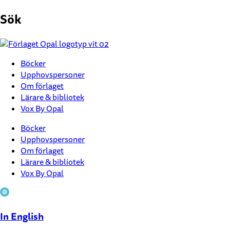
Hoppa
Sök
till
innehåll
Böcker
Upphovspersoner
Om förlaget
Lärare & bibliotek
Vox By Opal
Böcker
Upphovspersoner
Om förlaget
Lärare & bibliotek
Vox By Opal
In English