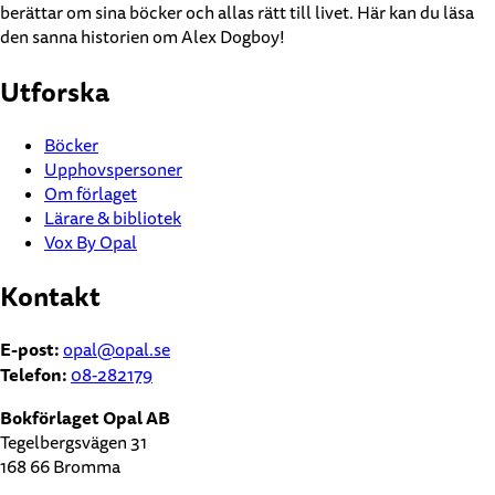
berättar om sina böcker och allas rätt till livet. Här kan du läsa
den sanna historien om Alex Dogboy!
Utforska
Böcker
Upphovspersoner
Om förlaget
Lärare & bibliotek
Vox By Opal
Kontakt
E-post:
opal@opal.se
Telefon:
08-282179
Bokförlaget Opal AB
Tegelbergsvägen 31
168 66 Bromma