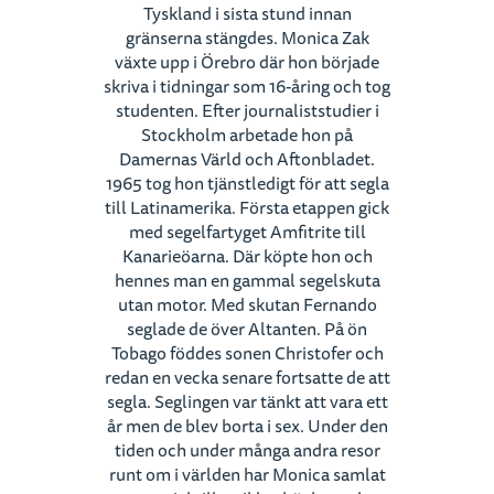
Tyskland i sista stund innan
gränserna stängdes. Monica Zak
växte upp i Örebro där hon började
skriva i tidningar som 16-åring och tog
studenten. Efter journaliststudier i
Stockholm arbetade hon på
Damernas Värld och Aftonbladet.
1965 tog hon tjänstledigt för att segla
till Latinamerika. Första etappen gick
med segelfartyget Amfitrite till
Kanarieöarna. Där köpte hon och
hennes man en gammal segelskuta
utan motor. Med skutan Fernando
seglade de över Altanten. På ön
Tobago föddes sonen Christofer och
redan en vecka senare fortsatte de att
segla. Seglingen var tänkt att vara ett
år men de blev borta i sex. Under den
tiden och under många andra resor
runt om i världen har Monica samlat