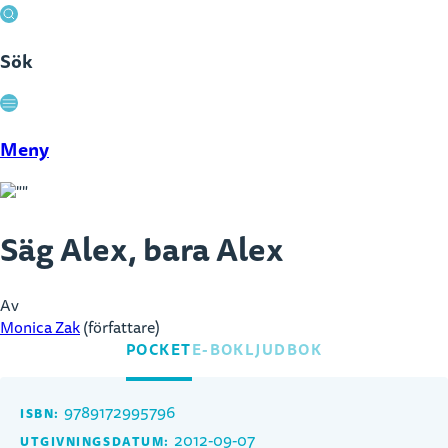
Sök
Stäng
Meny
Säg Alex, bara Alex
Av
Monica Zak
(författare)
POCKET
E-BOK
LJUDBOK
9789172995796
ISBN:
2012-09-07
UTGIVNINGSDATUM: