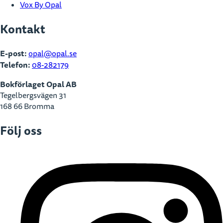
Vox By Opal
Kontakt
E-post:
opal@opal.se
Telefon:
08-282179
Bokförlaget Opal AB
Tegelbergsvägen 31
168 66 Bromma
Följ oss