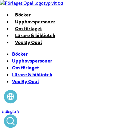
Hoppa
till
Böcker
innehåll
Upphovspersoner
Om förlaget
Lärare & bibliotek
Vox By Opal
Böcker
Upphovspersoner
Om förlaget
Lärare & bibliotek
Vox By Opal
In English
Stäng