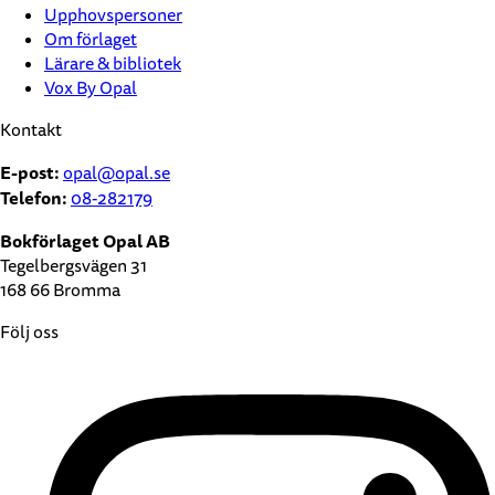
Upphovspersoner
Om förlaget
Lärare & bibliotek
Vox By Opal
Kontakt
E-post:
opal@opal.se
Telefon:
08-282179
Bokförlaget Opal AB
Tegelbergsvägen 31
168 66 Bromma
Följ oss